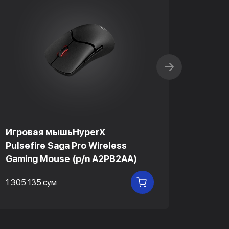
Игровая мышьHyperX
Игров
Pulsefire Saga Pro Wireless
Pulsef
Gaming Mouse (p/n A2PB2AA)
Gamin
1 305 135 сум
672 75
В КОРЗИНУ