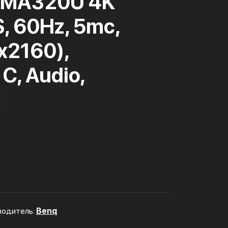
" MA320U 4K
S, 60Hz, 5mc,
2160),
C, Audio,
k
водитель:
Benq