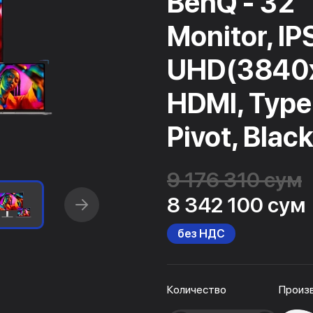
BenQ - 32
Monitor, IP
UHD(3840x
HDMI, Type 
Pivot, Blac
9 176 310 сум
8 342 100 сум
без НДС
Количество
Произ