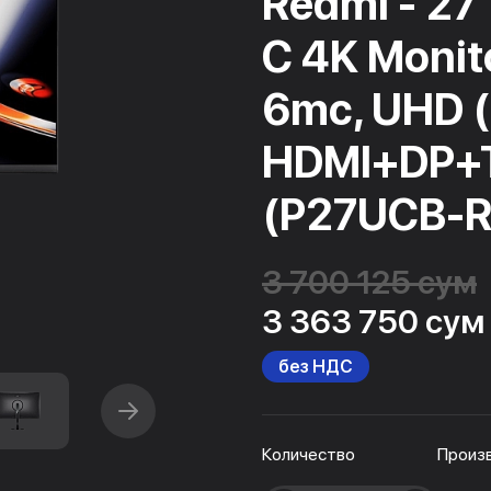
Redmi - 27
C 4K Monito
6mc, UHD 
HDMI+DP+T
(P27UCB-R
3 700 125 сум
3 363 750 сум
без НДС
Количество
Произ