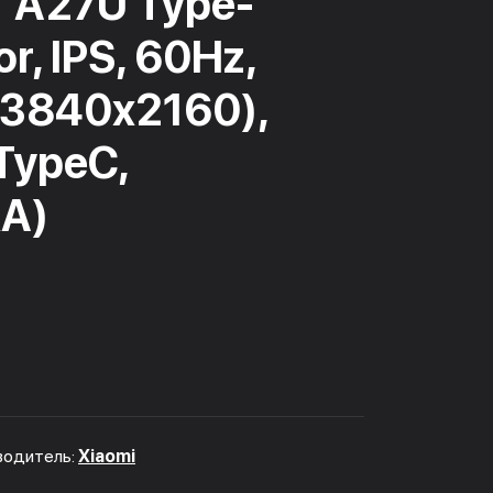
" A27U Type-
r, IPS, 60Hz,
(3840x2160),
ypeC,
A)
водитель:
Xiaomi