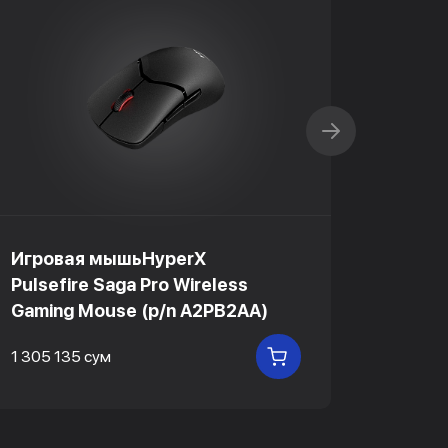
Игровая мышьHyperX
Игров
Pulsefire Saga Pro Wireless
Pulsef
Gaming Mouse (p/n A2PB2AA)
Gamin
1 305 135 сум
672 75
В КОРЗИНУ