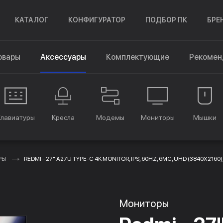
КАТАЛОГ
КОНФИГУРАТОР
ПОДБОР ПК
БРЕ
овары
Аксессуары
Комплектующие
Рекомен
Клавиатуры
Кресла
Модемы
Мониторы
Мышки
РЫ
REDMI - 27" A27U TYPE-C 4K MONITOR, IPS, 60HZ, 6MC, UHD (3840X216
Мониторы