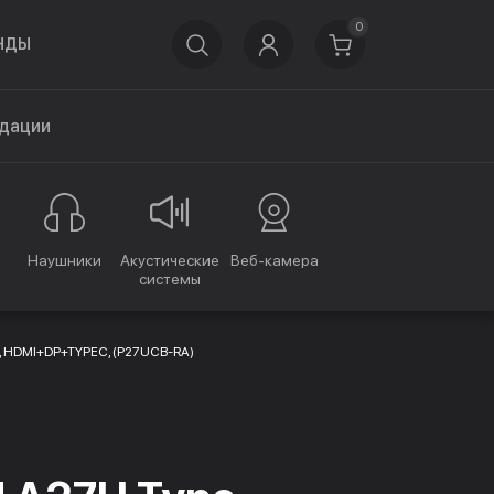
0
НДЫ
дации
Наушники
Акустические
Веб-камера
системы
0), HDMI+DP+TYPEC, (P27UCB-RA)