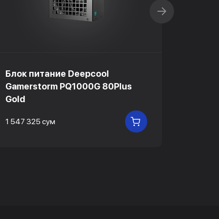
Блок питание Deepcool
Блок 
Gamerstorm PQ1000G 80Plus
Gamer
Gold
Gold
1 547 325 сум
1 143 6
В КОРЗИНУ