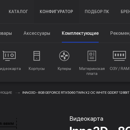
КАТАЛОГ
КОНФИГУРАТОР
ПОДБОР ПК
БРЕ
овары
Аксессуары
Комплектующие
Рекомен
идеокарта
Корпусы
Кулеры
Материнская
ОЗУ / RAM
плата
ТУЮЩИЕ
INNO3D - 8GB GEFORCE RTX5060 TWIN X2 OC WHITE GDDR7 128BI
Видеокарта