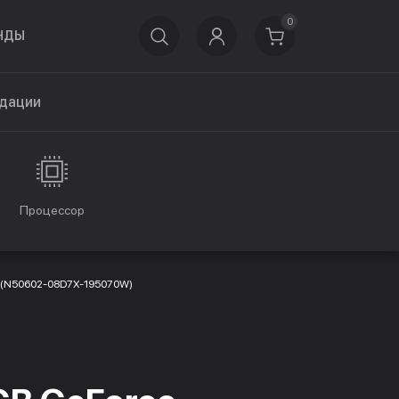
0
НДЫ
дации
Процессор
T (N50602-08D7X-195070W)