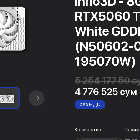
Inno3D - 8
RTX5060 T
White GDDR
(N50602-
195070W)
5 254 177.50 с
4 776 525 сум
без НДС
Количество
Произ