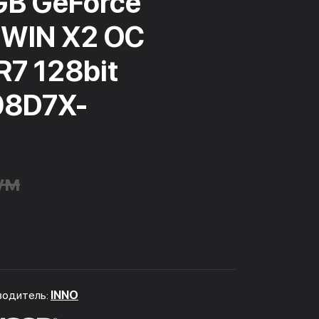
GB GeForce
WIN X2 OC
7 128bit
08D7X-
ум
водитель:
INNO