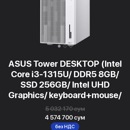
ASUS Tower DESKTOP (Intel
Core i3-1315U/ DDR5 8GB/
SSD 256GB/ Intel UHD
Graphics/ keyboard+mouse/
5 032 170 сум
4 574 700 сум
без НДС