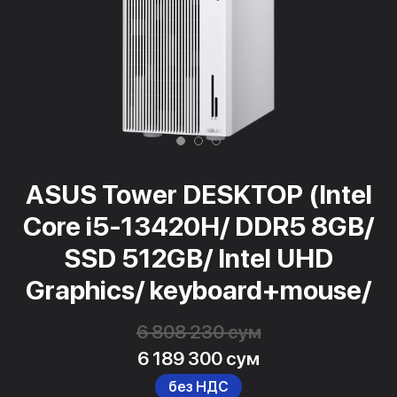
ASUS Tower DESKTOP (Intel
Core i5-13420H/ DDR5 8GB/
SSD 512GB/ Intel UHD
Graphics/ keyboard+mouse/
6 808 230 сум
6 189 300 сум
без НДС