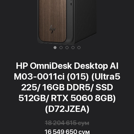
HP OmniDesk Desktop AI
M03-0011ci (015) (Ultra5
225/ 16GB DDR5/ SSD
512GB/ RTX 5060 8GB)
(D72JZEA)
18 204 615 сум
16 549 650 сум