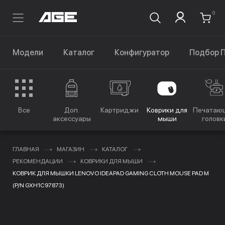
0
Модели
Каталог
Конфигуратор
Подбор 
Все
Доп.
Картриджи
Коврики для
Печатаю
аксессуары
мыши
головк
ГЛАВНАЯ
МАГАЗИН
КАТАЛОГ
РЕКОМЕНДАЦИИ
КОВРИКИ ДЛЯ МЫШИ
КОВРИК ДЛЯ МЫШКИ LENOVO IDEAPAD GAMING CLOTH MOUSE PAD M
(P/N GXH1C97873)