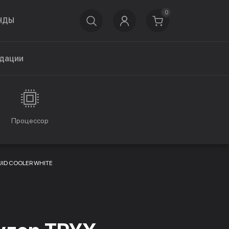
0
НДЫ
дации
Процессор
UID COOLER WHITE