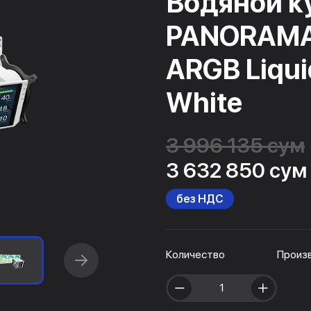
Водяной к
PANORAMA
ARGB Liqui
White
3 996 135 сум
3 632 850 сум
без НДС
Количество
Произ