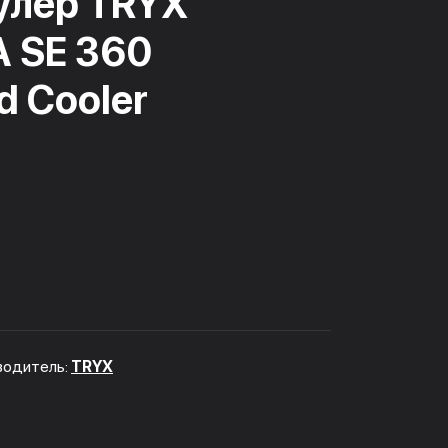
улер TRYX
 SE 360
d Cooler
водитель:
TRYX