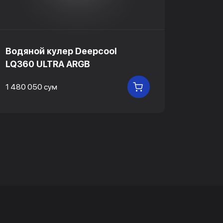
Водяной кулер Deepcool
Водян
LQ360 ULTRA ARGB
SPART
1 480 050 сум
2 825 5
В КОРЗИНУ