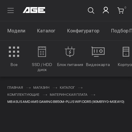
0
Модели
Каталог
Конфигуратор
Подбор 
Все
SSD / HDD
Блок питания
Видеокарта
Корпус
диск
ГЛАВНАЯ
МАГАЗИН
КАТАЛОГ
КОМПЛЕКТУЮЩИЕ
МАТЕРИНСКАЯ ПЛАТА
MB ASUS AMD AM5 GAMING B850M-PLUS WIFI DDR5 (90MB1IY0-M0EAY0)