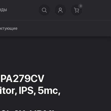
0
НДЫ
ектующие
" PA279CV
tor, IPS, 5mc,