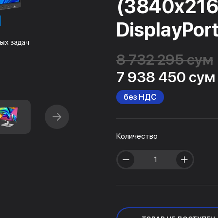
(3840x2160
DisplayPort
8 732 295 сум
7 938 450 сум
без НДС
Количество