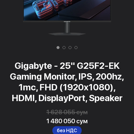
Gigabyte - 25" G25F2-EK
Gaming Monitor, IPS, 200hz,
1mc, FHD (1920x1080),
HDMI, DisplayPort, Speaker
1 628 055 сум
1 480 050 сум
без НДС