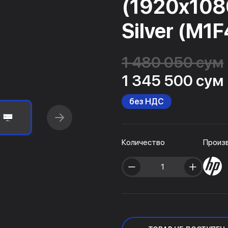
(1920x1080
Silver (M1
1 480 050 сум
1 345 500 сум
без НДС
Количество
Произ