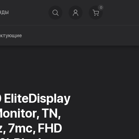
0
НДЫ
ектующие
 EliteDisplay
onitor, TN,
, 7mc, FHD