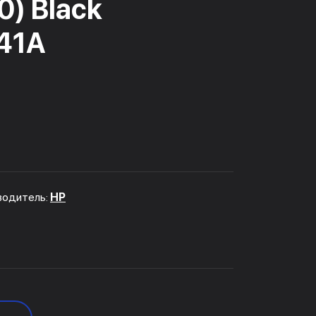
) Black
F41A
водитель:
HP