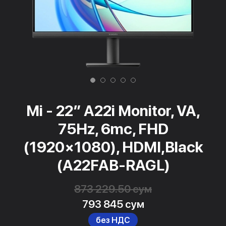
Mi - 22″ A22i Monitor, VA,
75Hz, 6mc, FHD
(1920×1080), HDMI,Black
(A22FAB-RAGL)
873 229.50 сум
793 845 сум
без НДС