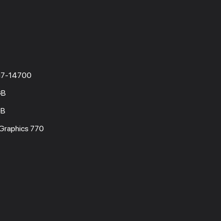
e i7-14700
GB
GB
 Graphics 770