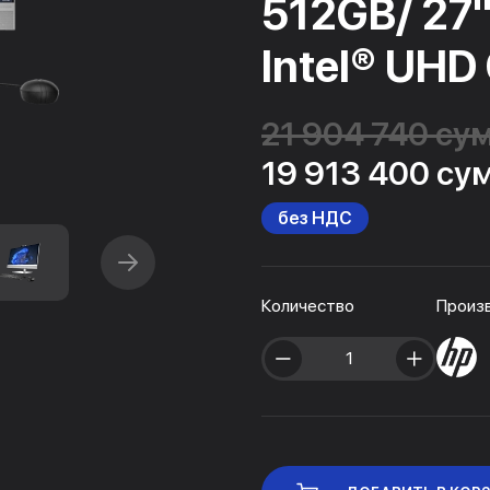
512GB/ 27"
Intel® UHD
21 904 740 су
19 913 400 су
без НДС
Количество
Произ