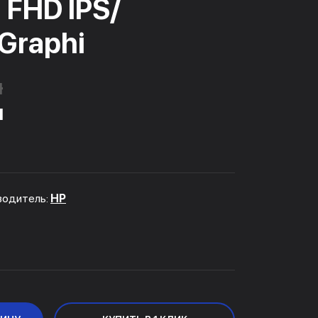
 FHD IPS/
 Graphi
м
м
водитель:
HP