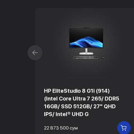
HP EliteStudio 8 G1i (914)
 5-
(Intel Core Ultra 7 265/ DDR5
16GB/ SSD 512GB/ 27" QHD
z
IPS/ Intel® UHD G
22 873 500 сум
В КОРЗИНУ
В