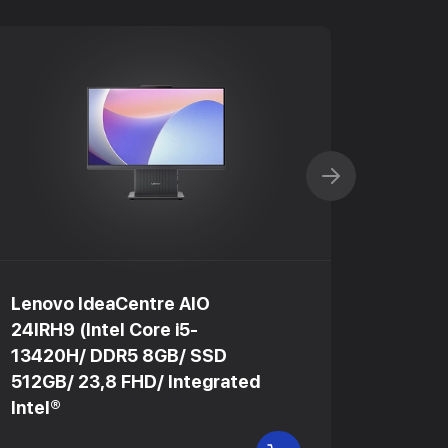
Lenovo IdeaCentre AIO
Lenovo
24IRH9 (Intel Core i5-
27IRH9
13420H/ DDR5 8GB/ SSD
13620
512GB/ 23,8 FHD/ Integrated
512GB/
Intel®
Intel