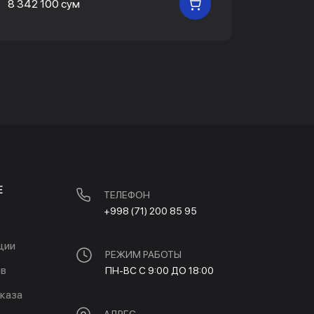
8 342 100 сум
11 033 
В КОРЗИНУ
Е
ТЕЛЕФОН
+998 (71) 200 85 95
ции
РЕЖИМ РАБОТЫ
ов
ПН-ВС С 9:00 ДО 18:00
каза