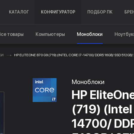
КАТАЛОГ
КОНФИГУРАТОР
ПОДБОР ПК
БРЕ
Все товары
Компьютеры
Моноблоки
Ноутбук
КИ
HP ELITEONE 870 G9 (719) (INTEL CORE I7-14700/ DDR5 16GB/ SSD 512GB/
Моноблоки
HP EliteOn
(719) (Intel
14700/ DD