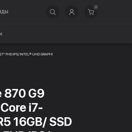
0
НДЫ
и
 27" FHD IPS/ INTEL® UHD GRAPHI
e 870 G9
 Core i7-
R5 16GB/ SSD