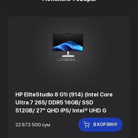
HP EliteStudio 8 G1i (914) (Intel Core
Ultra 7 265/ DDR5 16GB/ SSD
512GB/ 27" QHD IPS/ Intel® UHD G
22 873 500 сум
В КОРЗИНУ