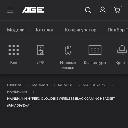
0
Модели
Каталог
Конфигуратор
Подбор 
Все
UPS
Игровые
Клавиатуры
Кресл
мышки
ГЛАВНАЯ
МАГАЗИН
КАТАЛОГ
АКСЕССУАРЫ
НАУШНИКИ
НАУШНИКИ HYPERX CLOUD III S WIRELESS BLACK GAMING HEADSET
(P/N A59YZAA)