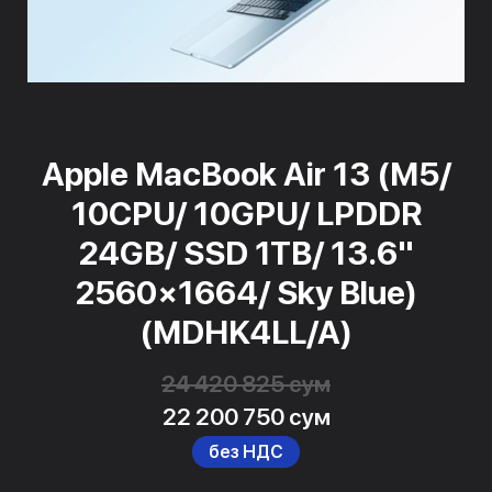
Apple MacBook Air 13 (M5/
10CPU/ 10GPU/ LPDDR
24GB/ SSD 1TB/ 13.6"
2560×1664/ Sky Blue)
(MDHK4LL/A)
24 420 825 сум
22 200 750 сум
без НДС