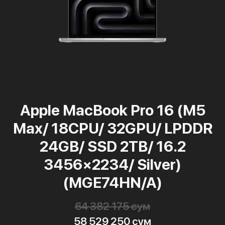
Apple MacBook Pro 16 (M5
Max/ 18CPU/ 32GPU/ LPDDR
24GB/ SSD 2TB/ 16.2
3456×2234/ Silver)
(MGE74HN/A)
64 382 175 сум
58 529 250 сум