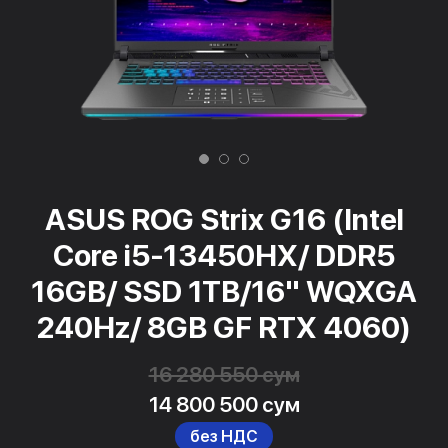
ASUS ROG Strix G16 (Intel
Core i5-13450HX/ DDR5
16GB/ SSD 1TB/16" WQXGA
240Hz/ 8GB GF RTX 4060)
16 280 550 сум
14 800 500 сум
без НДС