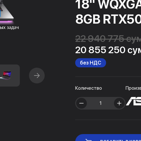
18" WQXGA
8GB RTX5
22 940 775 су
20 855 250 су
без НДС
Количество
Произ