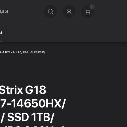
0
НДЫ
и
XGA IPS 240HZ/ 8GB RTX5050/
trix G18
e i7-14650HX/
/ SSD 1TB/