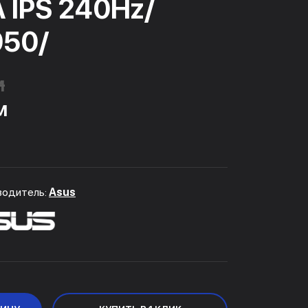
 IPS 240Hz/
050/
м
м
водитель:
Asus