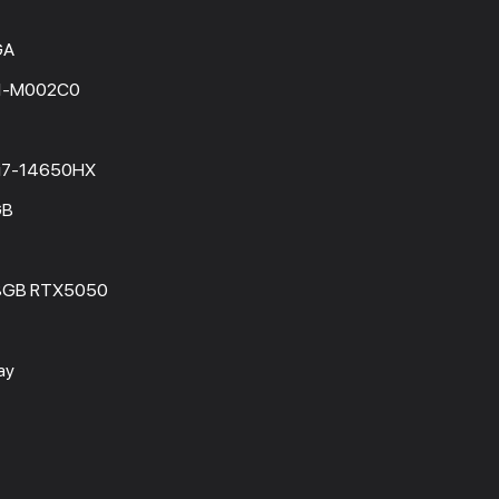
GA
1-M002C0
e i7-14650HX
GB
8GB RTX5050
ay