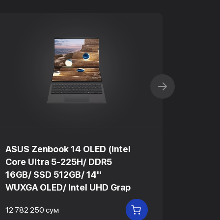
ASUS Zenbook 14 OLED (Intel
ASUS R
Core Ultra 5-225H/ DDR5
Core 
16GB/ SSD 512GB/ 14''
16GB/
WUXGA OLED/ Intel UHD Grap
240Hz
12 782 250 сум
18 837 
В КОРЗИНУ