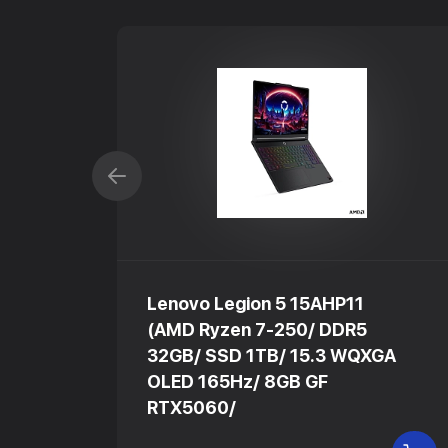
Lenovo Legion 5 15AHP11
(AMD Ryzen 7-250/ DDR5
GA
32GB/ SSD 1TB/ 15.3 WQXGA
OLED 165Hz/ 8GB GF
RTX5060/
В КОРЗИНУ