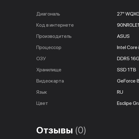
Диагональ
27" WQX
Код в интернете
90NR0LE
Производитель
ASUS
Процессор
Intel Cor
ОЗУ
DDR5 16
Хранилище
SSD 1TB
Видеокарта
GeForce 
Язык
RU
Цвет
Esclipe Gr
Отзывы
(0)