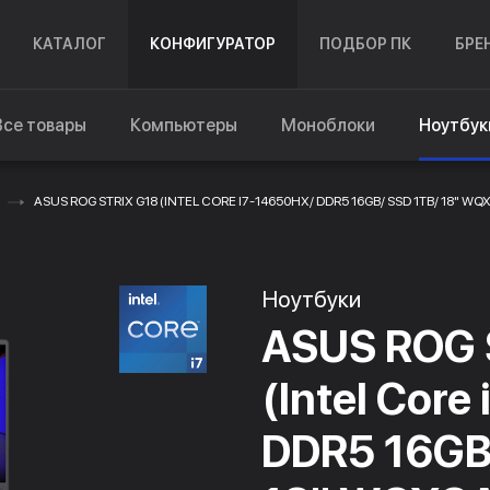
КАТАЛОГ
КОНФИГУРАТОР
ПОДБОР ПК
БРЕ
Все товары
Компьютеры
Моноблоки
Ноутбук
ASUS ROG STRIX G18 (INTEL CORE I7-14650HX/ DDR5 16GB/ SSD 1TB/ 18" WQ
Ноутбуки
ASUS ROG S
(Intel Cor
DDR5 16GB