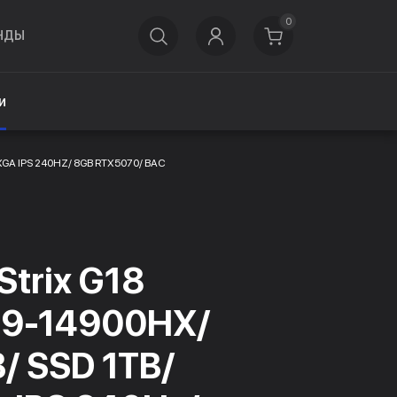
0
НДЫ
и
XGA IPS 240HZ/ 8GB RTX5070/ BAC
trix G18
e i9-14900HX/
/ SSD 1TB/