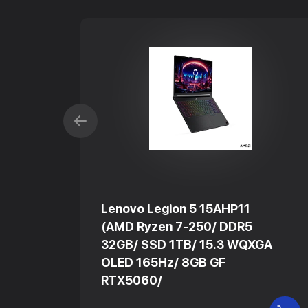
Lenovo Legion 5 15AHP11
(AMD Ryzen 7-250/ DDR5
GA
32GB/ SSD 1TB/ 15.3 WQXGA
OLED 165Hz/ 8GB GF
RTX5060/
В КОРЗИНУ