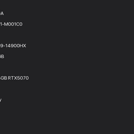
GA
1-M001C0
e i9-14900HX
GB
8GB RTX5070
y