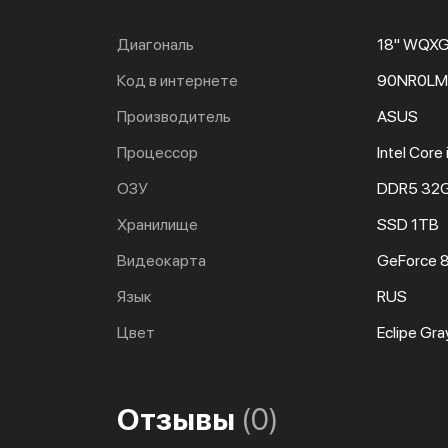
Диагональ
18" WQX
Код в интернете
90NR0LM
Производитель
ASUS
Процессор
Intel Cor
ОЗУ
DDR5 32
Хранилище
SSD 1TB
Видеокарта
GeForce 
Язык
RUS
Цвет
Eclipe Gra
Отзывы
(0)