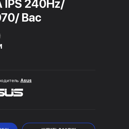
 IPS 240Hz/
70/ Bac
м
м
водитель:
Asus