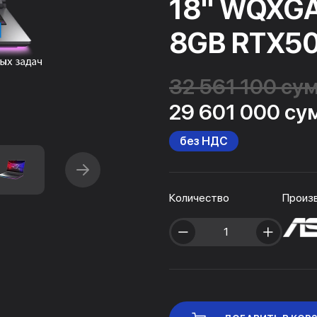
18" WQXGA
8GB RTX50
32 561 100 су
29 601 000 су
без НДС
Количество
Произ