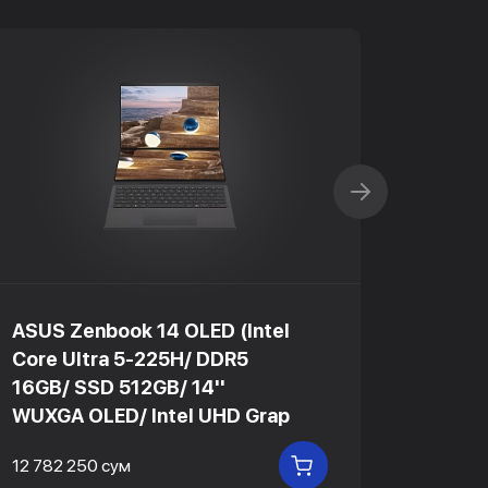
ASUS Zenbook 14 OLED (Intel
ASUS R
Core Ultra 5-225H/ DDR5
Core 
16GB/ SSD 512GB/ 14''
16GB/
WUXGA OLED/ Intel UHD Grap
240Hz
12 782 250 сум
18 837 
В КОРЗИНУ