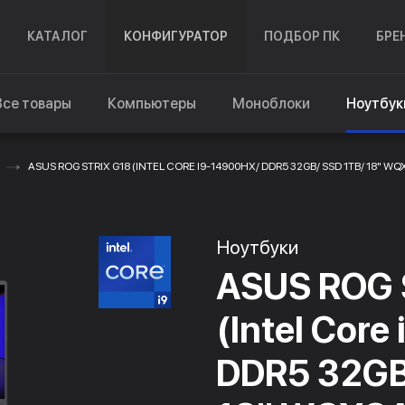
КАТАЛОГ
КОНФИГУРАТОР
ПОДБОР ПК
БРЕ
Все товары
Компьютеры
Моноблоки
Ноутбук
ASUS ROG STRIX G18 (INTEL CORE I9-14900HX/ DDR5 32GB/ SSD 1TB/ 18" WQ
Ноутбуки
ASUS ROG S
(Intel Cor
DDR5 32GB