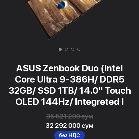
ASUS Zenbook Duo (Intel
Core Ultra 9-386H/ DDR5
32GB/ SSD 1TB/ 14.0" Touch
OLED 144Hz/ Integreted I
35 521 200 сум
32 292 000 сум
без НДС