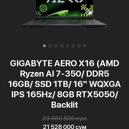
GIGABYTE AERO X16 (AMD
Ryzen AI 7-350/ DDR5
16GB/ SSD 1TB/ 16" WQXGA
IPS 165Hz/ 8GB RTX5050/
Backlit
23 680 800 сум
21 528 000 сум