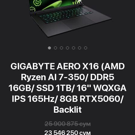
GIGABYTE AERO X16 (AMD
Ryzen AI 7-350/ DDR5
16GB/ SSD 1TB/ 16" WQXGA
IPS 165Hz/ 8GB RTX5060/
Backlit
25 900 875 сум
23 546 250 сум