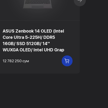
ASUS Zenbook 14 OLED (Intel
ASUS R
Core Ultra 5-225H/ DDR5
Core 
16GB/ SSD 512GB/ 14''
16GB/
WUXGA OLED/ Intel UHD Grap
240Hz
12 782 250 сум
18 837 
В КОРЗИНУ