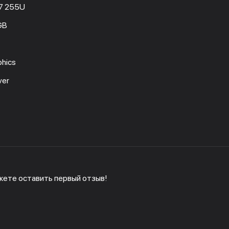
a 7 255U
GB
phics
ver
жете оставить первый отзыв!