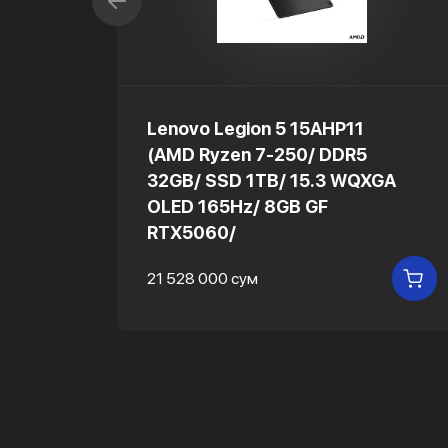
Lenovo Legion 5 15AHP11
(AMD Ryzen 7-250/ DDR5
GA
32GB/ SSD 1TB/ 15.3 WQXGA
OLED 165Hz/ 8GB GF
RTX5060/
В КОРЗИНУ
21 528 000 сум
В