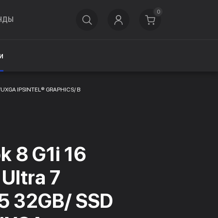
0
НДЫ
и
6 WUXGA IPSINTEL® GRAPHICS/ B
k 8 G1i 16
 Ultra 7
5 32GB/ SSD