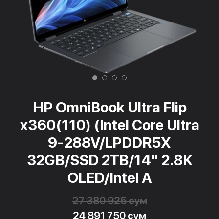
HP OmniBook Ultra Flip
x360(110) (Intel Core Ultra
9-288V/LPDDR5X
32GB/SSD 2TB/14" 2.8K
OLED/Intel A
27 380 925 сум
24 891 750 сум