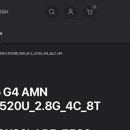
0
НДЫ
и
0 | 512GB_SSD_M.2_2242_G4_QLC | IN
5 G4 AMN
520U_2.8G_4C_8T