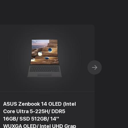
ASUS Zenbook 14 OLED (Intel
ASUS R
Core Ultra 5-225H/ DDR5
Core 
16GB/ SSD 512GB/ 14''
16GB/
WUXGA OLED/ Intel UHD Grap
240Hz