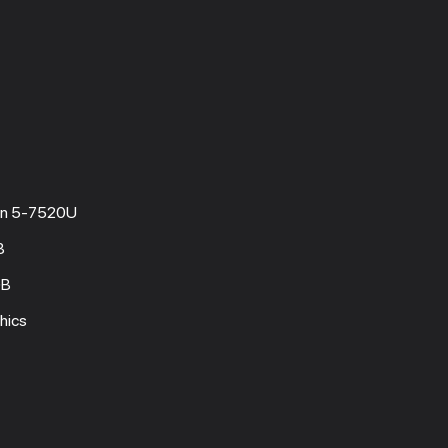
n 5-7520U
B
GB
hics