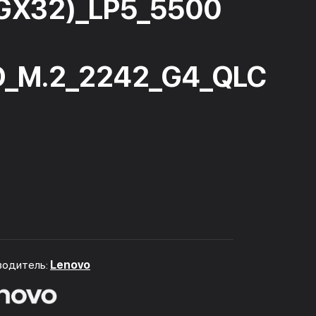
GX32)_LP5_5500
D_M.2_2242_G4_QLC
водитель:
Lenovo