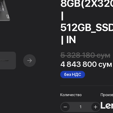
8GB(2X32
|
512GB_SS
| IN
5 328 180 сум
4 843 800 сум
без НДС
Количество
Произ