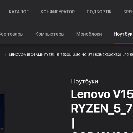
КАТАЛОГ
КОНФИГУРАТОР
ПОДБОР ПК
БРЕ
Все товары
Компьютеры
Моноблоки
Ноутбук
LENOVO V15 G4 AMN RYZEN_5_7520U_2.8G_4C_8T | 8GB(2X32GX32)_LP5_550
Ноутбуки
Lenovo V1
RYZEN_5_7
|