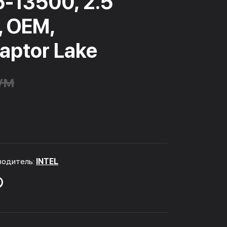
i5-13500, 2.5
, OEM,
aptor Lake
ум
водитель:
INTEL