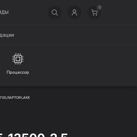
0
НДЫ
дации
Процессор
1700, RAPTOR LAKE