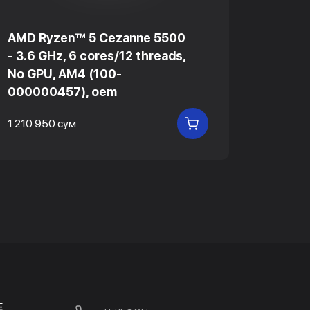
AMD Ryzen™ 5 Cezanne 5500
Intel-
- 3.6 GHz, 6 cores/12 threads,
8M Cac
No GPU, AM4 (100-
538 20
000000457), oem
1 210 950 сум
В КОРЗИНУ
Е