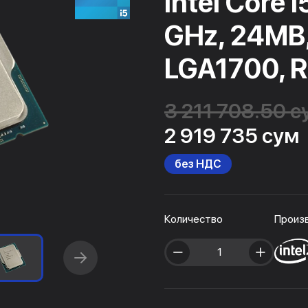
Intel Core 
GHz, 24MB
LGA1700, R
3 211 708.50 с
2 919 735 сум
без НДС
Количество
Произ