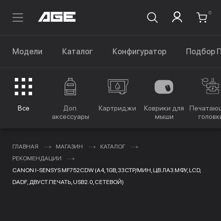
0
Модели
Каталог
Конфигуратор
Подбор 
Все
Доп.
Картриджи
Коврики для
Печатаю
аксессуары
мыши
головк
ГЛАВНАЯ
МАГАЗИН
КАТАЛОГ
РЕКОМЕНДАЦИИ
CANON I-SENSYS MF752CDW (A4, 1GB, 33СТР/МИН, ЦВ.ЛАЗ.МФУ, LCD,
DADF, ДВУСТ.ПЕЧАТЬ, USB2.0, СЕТЕВОЙ)