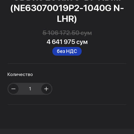
(NE63070019P2-1040G N-
LHR)
5 106 172.50 сум
4 641 975 сум
без НДС
Количество