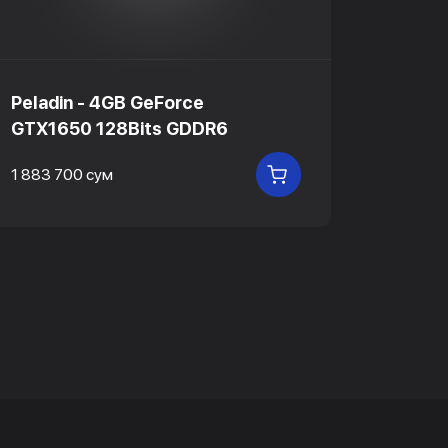
Peladin - 4GB GeForce
Peladi
GTX1650 128Bits GDDR6
RX580
1 883 700 сум
1 506 9
В КОРЗИНУ