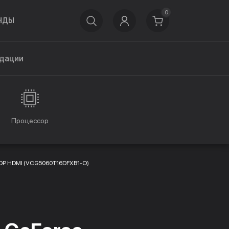
0
НДЫ
дации
Процессор
 DP HDMI (VCG5060T16DFXB1-O)