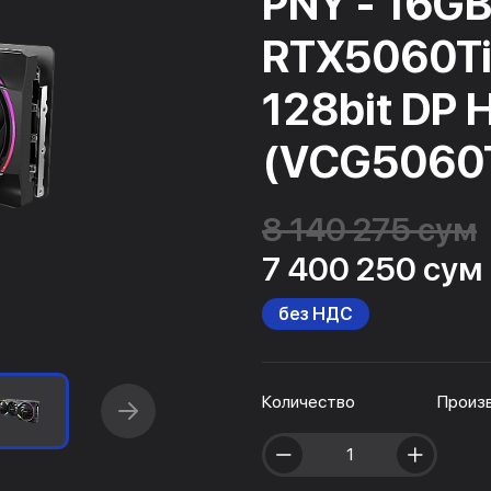
PNY - 16GB
RTX5060Ti
128bit DP 
(VCG5060
8 140 275 сум
7 400 250 сум
без НДС
Количество
Произ