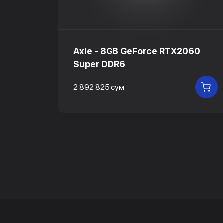
60
Axle - 8GB GeForce RTX2060
Super DDR6
2 892 825 сум
В
В КОРЗИНУ