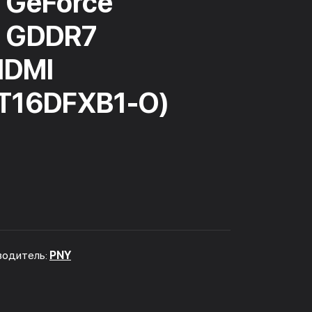
 GeForce
 GDDR7
HDMI
T16DFXB1-O)
водитель:
PNY