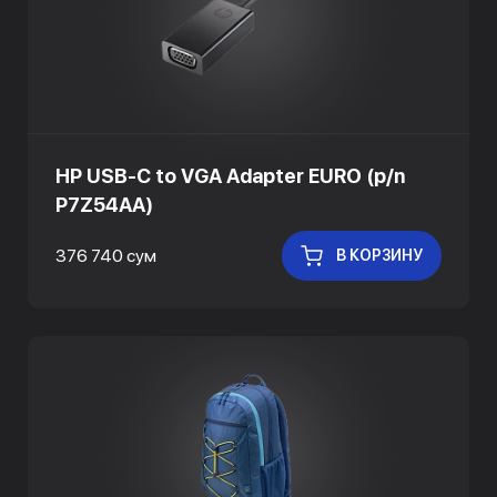
HP USB-C to VGA Adapter EURO (p/n
P7Z54AA)
376 740 сум
В КОРЗИНУ