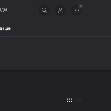
0
НДЫ
дации