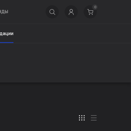
0
НДЫ
дации