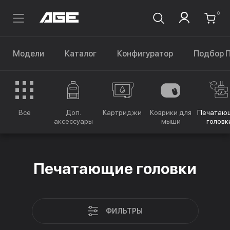
0
Модели
Каталог
Конфигуратор
Подбор 
Все
Доп.
Картриджи
Коврики для
Печатаю
аксессуары
мыши
головк
Печатающие головки
ФИЛЬТРЫ