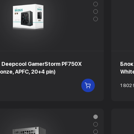
 Deepcool GamerStorm PF750X
Блок
onze, APFC, 20+4 pin)
Whit
1 802
В КОРЗИНУ