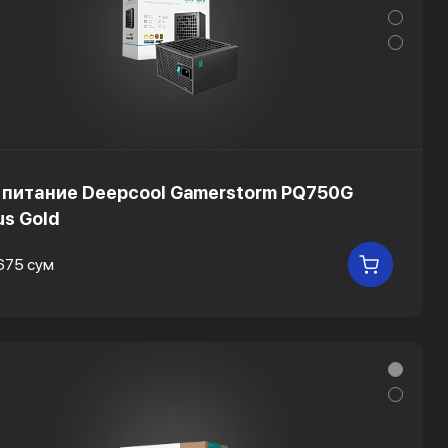
 питание Deepcool Gamerstorm PQ750G
us Gold
675 сум
В КОРЗ