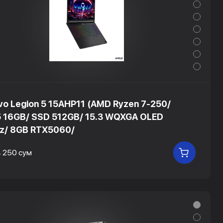
vo Legion 5 15AHP11 (AMD Ryzen 7-250/
 16GB/ SSD 512GB/ 15.3 WQXGA OLED
z/ 8GB RTX5060/
4 250 сум
В КОРЗ