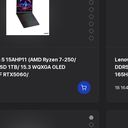
n 5 15AHP11 (AMD Ryzen 7-250/
Leno
SD 1TB/ 15.3 WQXGA OLED
DDR5
F RTX5060/
165H
18 16
В КОРЗИНУ