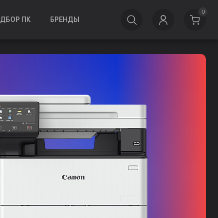
0
ДБОР ПК
БРЕНДЫ
Принтеры Can
Для дома и офиса
Лазерные и Струйные