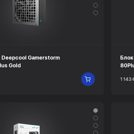
 Deepcool Gamerstorm
Блок
us Gold
80Pl
1 143 
В КОРЗИНУ