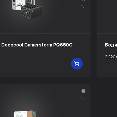
е Deepcool Gamerstorm PQ650G
Водя
2 220
В КОРЗИНУ