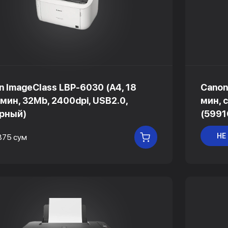
n ImageClass LBP-6030 (A4, 18
Canon
 мин, 32Mb, 2400dpi, USB2.0,
мин, 
рный)
(599
НЕ
875 сум
В КОРЗИНУ