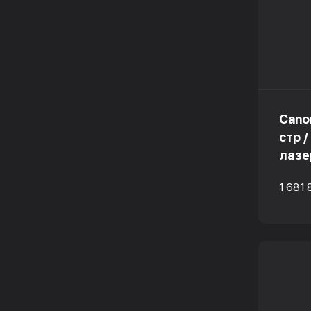
Cano
стр /
лазе
1 681 