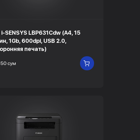
 i-SENSYS LBP631Cdw (A4, 15
н, 1Gb, 600dpi, USB 2.0,
оронняя печать)
750 сум
В КОРЗИНУ