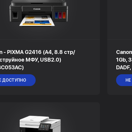
 - PIXMA G2416 (A4, 8.8 стр/
Canon
 струйное МФУ, USB2.0)
1Gb, 
3C053AC)
DADF,
Е ДОСТУПНО
НЕ