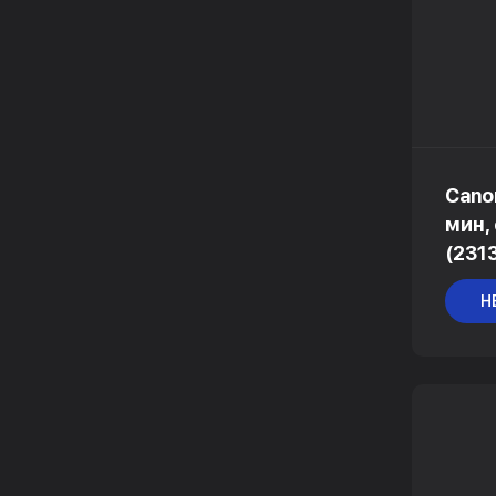
Canon
мин,
(231
Н