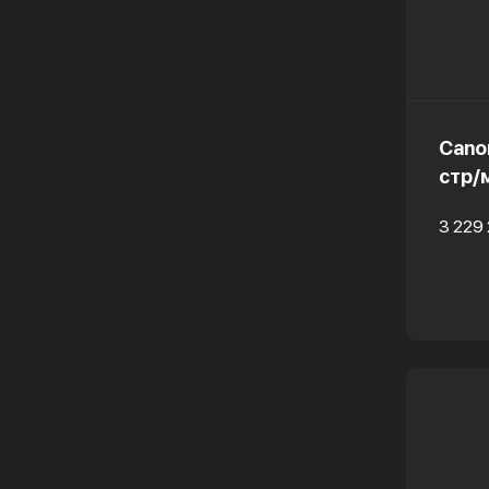
Cano
стр/м
3 229