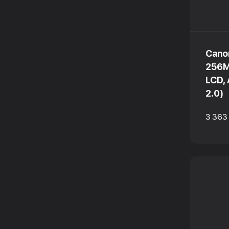
Cano
256M
LCD,
2.0)
3 363