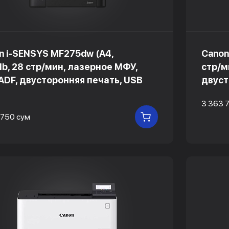
n i-SENSYS MF275dw (A4,
Canon
b, 28 стр/мин, лазерное МФУ,
стр/ми
 ADF, двусторонняя печать, USB
двуст
3 363 
 750 сум
В КОРЗИНУ