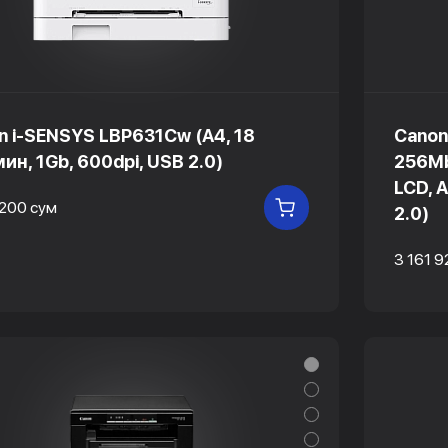
n i-SENSYS LBP631Cw (A4, 18
Canon
ин, 1Gb, 600dpi, USB 2.0)
256Mb
LCD, 
 200 сум
В КОРЗИНУ
2.0)
3 161 9