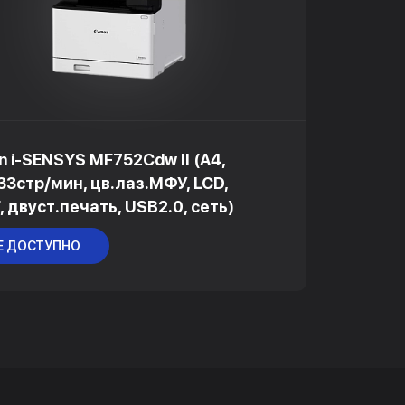
n i-SENSYS MF752Cdw II (A4,
 33стр/мин, цв.лаз.МФУ, LCD,
, двуст.печать, USB2.0, сеть)
Е ДОСТУПНО