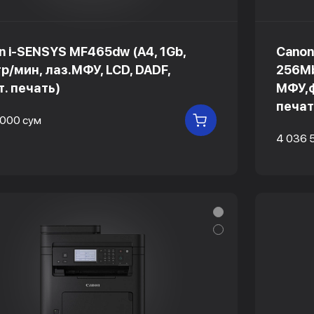
n i-SENSYS MF465dw (A4, 1Gb,
Canon
тр/мин, лаз.МФУ, LCD, DADF,
256Mb
т. печать)
МФУ,ф
печат
 000 сум
В КОРЗИНУ
4 036 