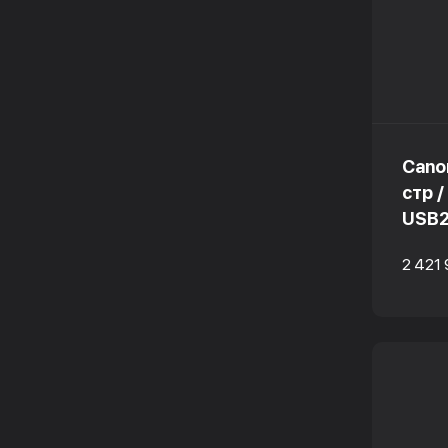
Cano
стр 
USB2
2 421