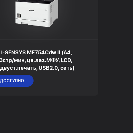
 i-SENSYS MF754Cdw II (A4,
33стр/мин, цв.лаз.МФУ, LCD,
 двуст.печать, USB2.0, сеть)
 ДОСТУПНО