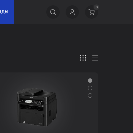
0
НДЫ