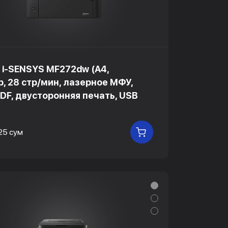
 i-SENSYS MF272dw (A4,
, 28 стр/мин, лазерное МФУ,
ADF, двусторонняя печать, USB
25 сум
В КОРЗИНУ