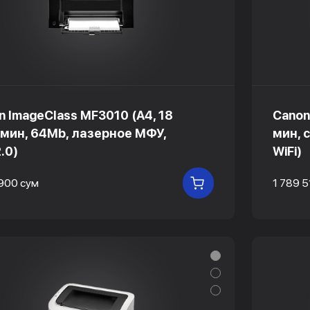
n ImageClass MF3010 (A4, 18
Canon 
/ мин, 64Mb, лазерное МФУ,
мин, 
.0)
WiFi)
 900 сум
1 789 5
В КОРЗИНУ