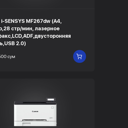
 i-SENSYS MF267dw (A4,
,28 стр/мин, лазерное
акс,LCD,ADF,двусторонняя
ь,USB 2.0)
500 сум
В КОРЗИНУ