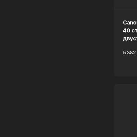
Cano
40 с
двус
5 382