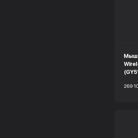
Мышь
Wire
(GY5
269 1