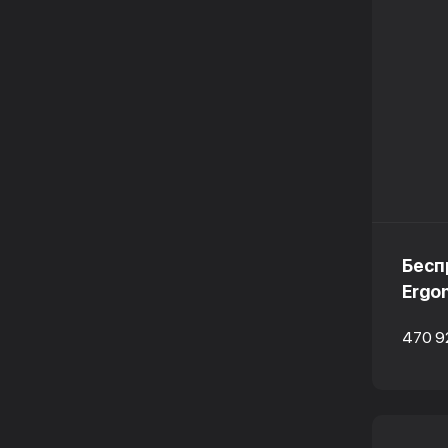
Бесп
Ergo
470 9