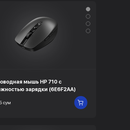
оводная мышь HP 710 с
жностью зарядки (6E6F2AA)
5 сум
В КОРЗИНУ