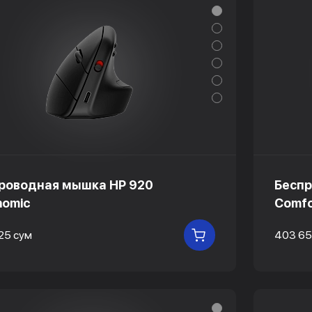
роводная мышка HP 920
Беспр
nomic
Comfo
25 сум
403 65
В КОРЗИНУ