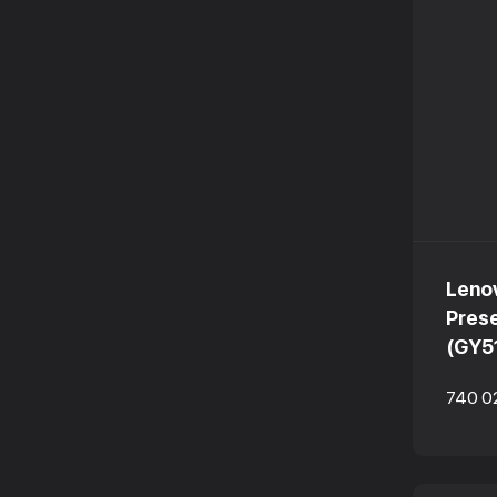
Leno
Pres
(GY5
740 0