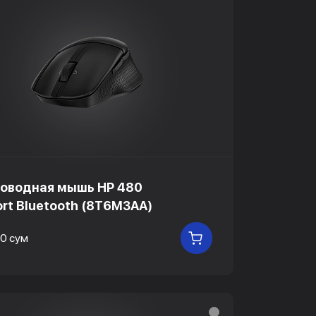
оводная мышь HP 480
rt Bluetooth (8T6M3AA)
0 сум
В КОРЗИНУ