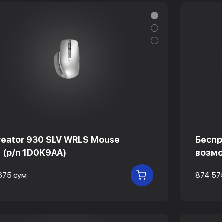
reator 930 SLV WRLS Mouse
Беспр
 (p/n 1D0K9AA)
возмо
 675 сум
874 57
В КОРЗИНУ