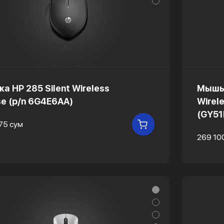
а HP 285 Silent Wireless
Мышь 
e (p/n 6G4E6AA)
Wirel
(GY51
75 сум
В КОРЗИНУ
269 10