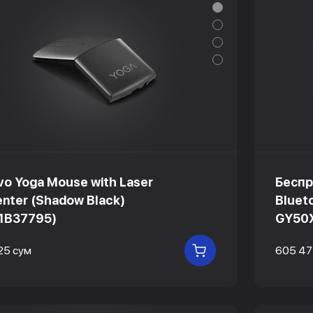
vo Yoga Mouse with Laser
Беспр
enter (Shadow Black)
Bluet
1B37795)
GY50
25 сум
605 47
В КОРЗИНУ