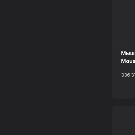
Мышк
Mous
336 3