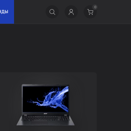
0
НДЫ