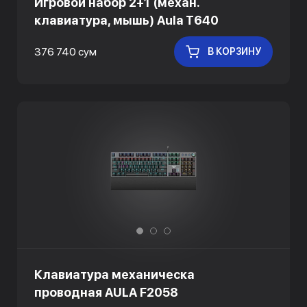
Игровой набор 2+1 (механ.
клавиатура, мышь) Aula T640
376 740 сум
В КОРЗИНУ
Клавиатура механическа
проводная AULA F2058