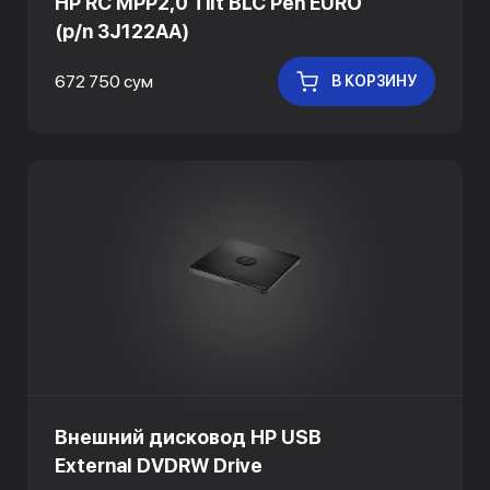
HP RC MPP2,0 Tilt BLC Pen EURO
(p/n 3J122AA)
672 750 сум
В КОРЗИНУ
Внешний дисковод HP USB
External DVDRW Drive