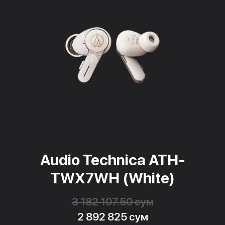
Audio Technica ATH-
TWX7WH (White)
3 182 107.50 сум
2 892 825 сум