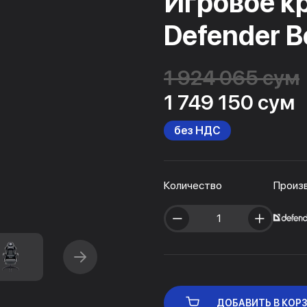
Игровое к
Defender B
1 924 065 сум
1 749 150 сум
без НДС
Количество
Произ
ДОБАВИТЬ В КОР