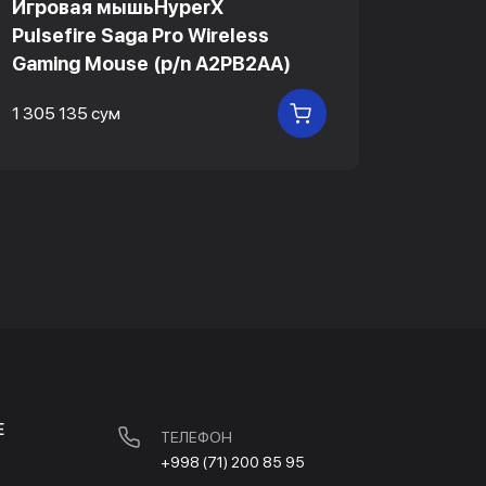
Игровая мышьHyperX
Игров
Pulsefire Saga Pro Wireless
Pulsef
Gaming Mouse (p/n A2PB2AA)
Gamin
1 305 135 сум
672 75
В КОРЗИНУ
Е
ТЕЛЕФОН
+998 (71) 200 85 95