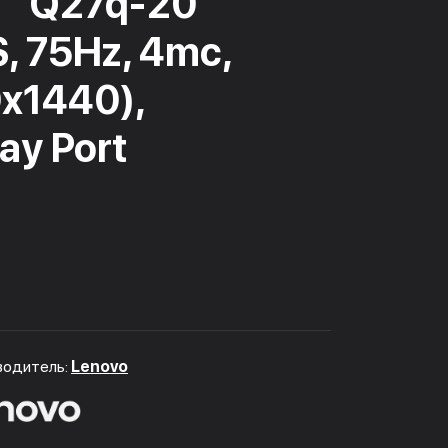
7" Q27q-20
S, 75Hz, 4mc,
x1440),
ay Port
водитель:
Lenovo