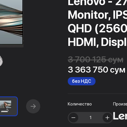
Lenovo - 2
Monitor, IP
QHD (2560
HDMI, Displ
3 700 125 сум
3 363 750 сум
без НДС
Количество
Произ