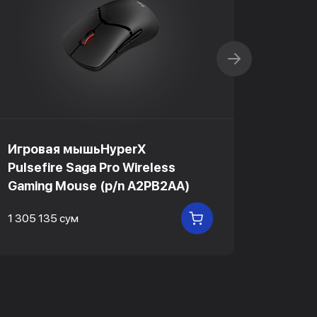
Игровая мышьHyperX
Игров
Pulsefire Saga Pro Wireless
Pulsef
Gaming Mouse (p/n A2PB2AA)
Gamin
1 305 135 сум
672 75
В КОРЗИНУ