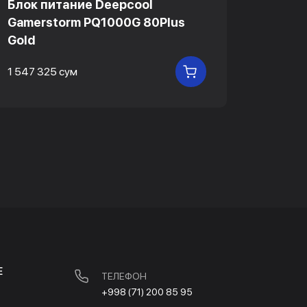
Блок питание Deepcool
Блок 
Gamerstorm PQ1000G 80Plus
Gamer
Gold
Gold
1 547 325 сум
1 143 6
В КОРЗИНУ
Е
ТЕЛЕФОН
+998 (71) 200 85 95