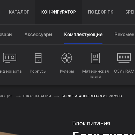
КАТАЛОГ
КОНФИГУРАТОР
ПОДБОР ПК
БРЕ
овары
Аксессуары
Комплектующие
Рекомен
идеокарта
Корпусы
Кулеры
Материнская
ОЗУ / RAM
плата
ТУЮЩИЕ
БЛОК ПИТАНИЯ
БЛОК ПИТАНИЕ DEEPCOOL PK750D
Блок питания