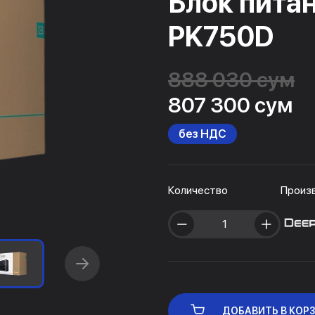
Блок пита
PK750D
888 030 сум
807 300 сум
без НДС
Количество
Произ
ДОБАВИТЬ В КОР