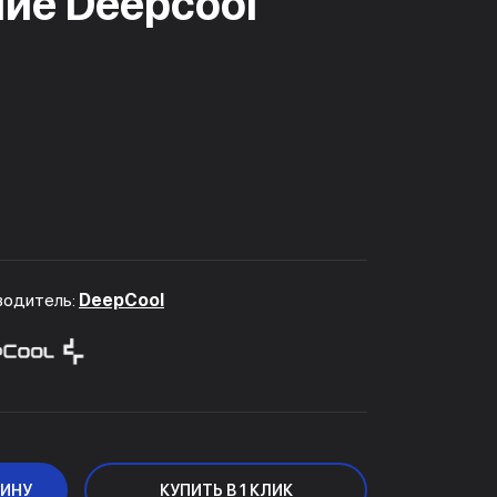
ние Deepcool
водитель:
DeepCool
ЗИНУ
КУПИТЬ В 1 КЛИК