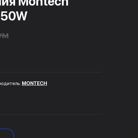
ния Montech
750W
ум
водитель:
MONTECH