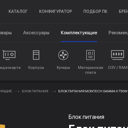
КАТАЛОГ
КОНФИГУРАТОР
ПОДБОР ПК
БРЕ
овары
Аксессуары
Комплектующие
Рекомен
идеокарта
Корпусы
Кулеры
Материнская
ОЗУ / RAM
плата
ТУЮЩИЕ
БЛОК ПИТАНИЯ
БЛОК ПИТАНИЯ MONTECH GAMMA II 750W
Блок питания