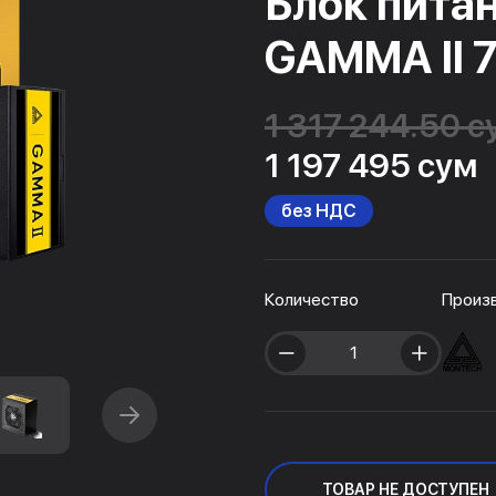
Блок пита
GAMMA II 
1 317 244.50 с
1 197 495 сум
без НДС
Количество
Произ
ТОВАР НЕ ДОСТУПЕН