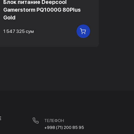
Блок питание Deepcool
Блок 
Gamerstorm PQ1000G 80Plus
Gamer
Gold
Gold
1 547 325 сум
1 143 6
В КОРЗИНУ
Е
ТЕЛЕФОН
+998 (71) 200 85 95