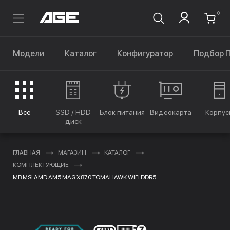
0
Модели
Каталог
Конфигуратор
Подбор 
Все
SSD / HDD
Блок питания
Видеокарта
Корпус
диск
ГЛАВНАЯ
МАГАЗИН
КАТАЛОГ
КОМПЛЕКТУЮЩИЕ
MB MSI AMD AM5 MAG X870 TOMAHAWK WIFI DDR5