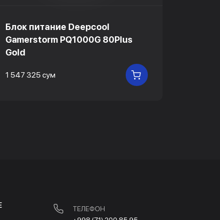
Блок питание Deepcool
Блок 
Gamerstorm PQ1000G 80Plus
Gamer
Gold
Gold
1 547 325 сум
1 143 6
В КОРЗИНУ
Е
ТЕЛЕФОН