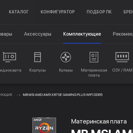
КАТАЛОГ
КОНФИГУРАТОР
ПОДБОР ПК
БРЕ
овары
Аксессуары
Комплектующие
Рекомен
идеокарта
Корпусы
Кулеры
Материнская
ОЗУ / RAM
плата
ТУЮЩИЕ
MB MSI AMD AM5 X870E GAMING PLUS WIFI DDR5
Материнская плата