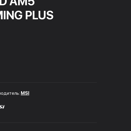
MD AM5
ING PLUS
водитель:
MSI