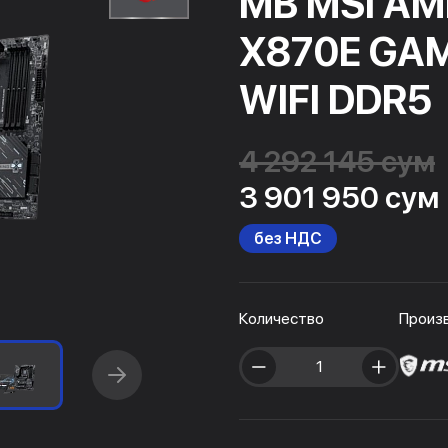
MB MSI A
X870E GAM
WIFI DDR5
4 292 145 сум
3 901 950 сум
без НДС
Количество
Произ