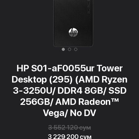
HP S01-aF0055ur Tower
Desktop (295) (AMD Ryzen
3-3250U/ DDR4 8GB/ SSD
256GB/ AMD Radeon™
Vega/ No DV
3 552 120 сум
3 229 200 сум