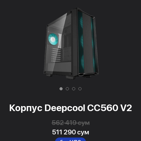
Корпус Deepcool CC560 V2
562 419 сум
511 290 сум